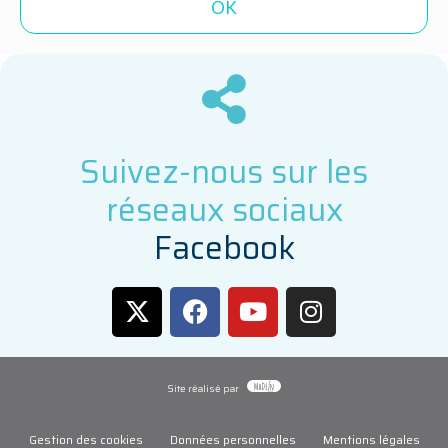
Suivez-nous sur les
réseaux sociaux
F
a
c
e
b
o
o
k
Site réalisé par
Gestion des cookies
Données personnelles
Mentions légales