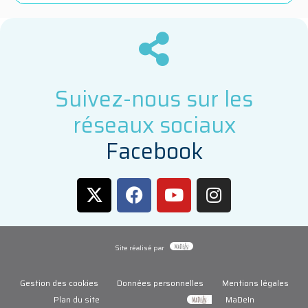
Suivez-nous sur les
réseaux sociaux
F
a
c
e
b
o
o
k
Site réalisé par
Gestion des cookies
Données personnelles
Mentions légales
Plan du site
MaDeIn