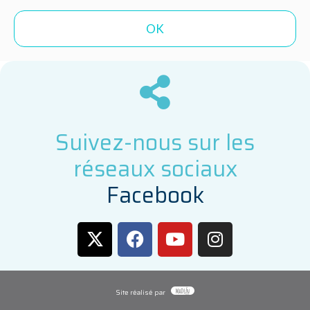
Suivez-nous sur les
réseaux sociaux
F
a
c
e
b
o
o
k
Site réalisé par