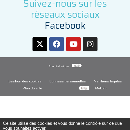
Suivez-nous sur les
réseaux sociaux
F
a
c
e
b
o
o
k
Site réalisé par
Gestion des cookies
Données personnelles
Mentions légales
Plan du site
MaDeIn
Ce site utilise des cookies et vous donne le contrôle sur ce que
vous souhaitez activer.