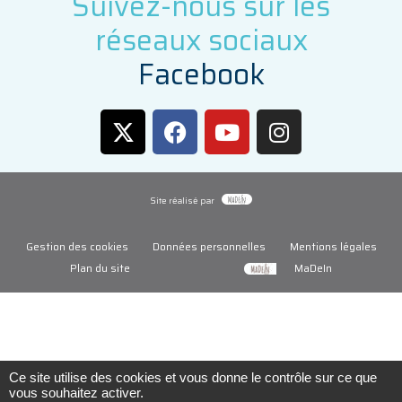
Suivez-nous sur les
réseaux sociaux
F
a
c
e
b
o
o
k
Site réalisé par
Gestion des cookies
Données personnelles
Mentions légales
Plan du site
MaDeIn
Ce site utilise des cookies et vous donne le contrôle sur ce que
vous souhaitez activer.