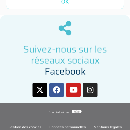
Suivez-nous sur les
réseaux sociaux
F
a
c
e
b
o
o
k
Site réalisé par
Gestion des cookies
Données personnelles
Mentions légales