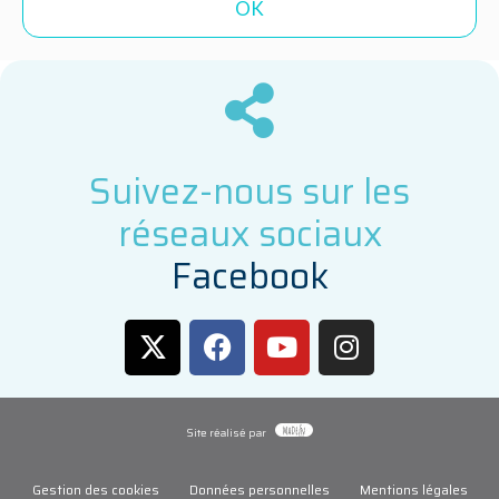
Suivez-nous sur les
réseaux sociaux
F
a
c
e
b
o
o
k
Site réalisé par
Gestion des cookies
Données personnelles
Mentions légales