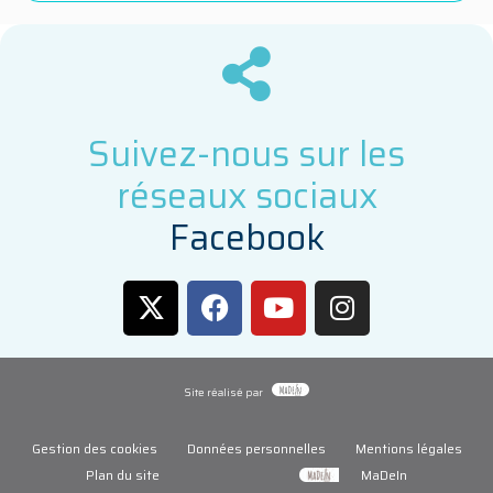
Suivez-nous sur les
réseaux sociaux
F
a
c
e
b
o
o
k
Site réalisé par
Gestion des cookies
Données personnelles
Mentions légales
Plan du site
MaDeIn