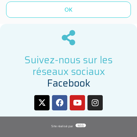
Suivez-nous sur les
réseaux sociaux
F
a
c
e
b
o
o
k
Site réalisé par