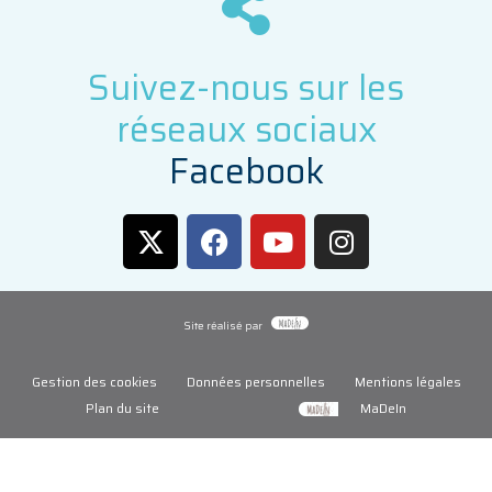
Suivez-nous sur les
réseaux sociaux
F
a
c
e
b
o
o
k
Site réalisé par
Gestion des cookies
Données personnelles
Mentions légales
Plan du site
MaDeIn