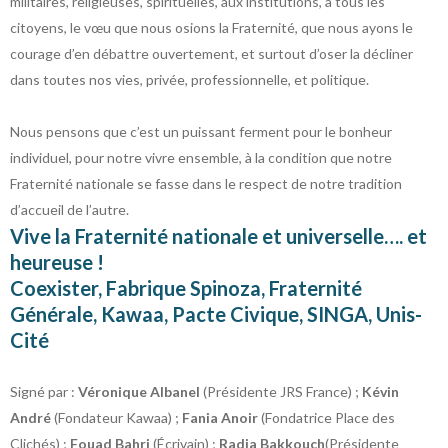
militaires, religieuses, spirituelles, aux institutions, à tous les
citoyens, le vœu que nous osions la Fraternité, que nous ayons le
courage d’en débattre ouvertement, et surtout d’oser la décliner
dans toutes nos vies, privée, professionnelle, et politique.
Nous pensons que c’est un puissant ferment pour le bonheur
individuel, pour notre vivre ensemble, à la condition que notre
Fraternité nationale se fasse dans le respect de notre tradition
d’accueil de l’autre.
Vive la Fraternité nationale et universelle…. et
heureuse !
Coexister, Fabrique Spinoza, Fraternité
Générale, Kawaa, Pacte Civique, SINGA, Unis-
Cité
Signé par :
Véronique Albanel
(Présidente JRS France) ;
Kévin
André
(Fondateur Kawaa) ;
Fania Anoir
(Fondatrice Place des
Clichés) ;
Fouad Bahri
(Écrivain) ;
Radia Bakkouch
(Présidente