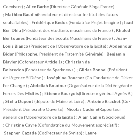
Coexister) ;
Alice Barbe
(Directrice Générale Singa France)
;
Mathieu Baudin
(Fondateur et directeur Institut des futurs
souhaitables) ;
Frédérique Bedos
(Fondatrice Projet Imagine ) ;
Iaad
Ben Dhia
(Président des Etudiants musulmans de France ) ;
Khaled
Bentounes
(Fondateur des Scouts Musulmans de France ) ;
Jean-
Louis Bianco
(Président de l’Observatoire de la laïcité) ;
Abdennour
Bidar
(Philosophe, Président de Fraternité Générale) ;
Benjamin
Blavier
(Cofondateur Article 1) ;
Christian de
Boisredon
(Fondateur de Sparknews ) ;
Gildas Bonnel
(Président
de l’Agence Si Dièse ) ;
Joséphine Bouchez
(Co-Fondatrice de Ticket
For Change ) ;
Abdellah Boudour
(Organisateur de la Dictée géante
Forces Des Mixités ) ;
Etienne Bourgois
(Directeur général Agnès B.)
;
Stella Dupont
(députe de Maine et Loire) ;
Antoine Brachet
(Co-
Président Démocratie Ouverte) ;
Nicolas Cadène
(Rapporteur
général de l’Observatoire de la laïcité ) ;
Alain Caillé
(Sociologue)
;
Christine Cayre
(Cofondatrice du Mouvement appréciatif) ;
Stephen Cazade
(Codirecteur de Synlab) ;
Laure