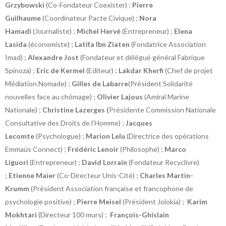
Grzybowski
(Co-Fondateur Coexister) ;
Pierre
Guilhaume
(Coordinateur Pacte Civique) ;
Nora
Hamadi
(Journaliste) ;
Michel Hervé
(Entrepreneur) ;
Elena
Lasida
(économiste) ;
Latifa Ibn Ziaten
(Fondatrice Association
Imad) ;
Alexandre Jost
(Fondateur et délégué général Fabrique
Spinoza) ;
Eric de Kermel
(Editeur) ;
Lakdar Kherfi
(Chef de projet
Médiation Nomade) ;
Gilles de Labarre
(Président Solidarité
nouvelles face au chômage) ;
Olivier Lajous
(Amiral Marine
Nationale) ;
Christine Lazerges (
Présidente Commission Nationale
Consultative des Droits de l’Homme) ;
Jacques
Lecomte
(Psychologue) ;
Marion Lelu
(Directrice des opérations
Emmaüs Connect) ;
Frédéric Lenoir
(Philosophe) ;
Marco
Liguori
(Entrepreneur) ;
David Lorrain
(Fondateur Recyclivre)
;
Etienne Maïer
(Co-Directeur Unis-Cité) ;
Charles Martin-
Krumm
(Président Association française et francophone de
psychologie positive) ;
Pierre Meisel
(Président Jolokia) ;
Karim
Mokhtari
(Directeur 100 murs) ;
François-Ghislain