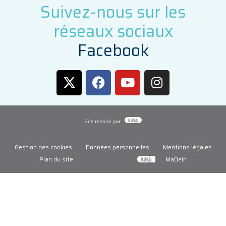
Suivez-nous sur les
réseaux sociaux
F
a
c
e
b
o
o
k
Site réalisé par
Gestion des cookies
Données personnelles
Mentions légales
Plan du site
MaDeIn