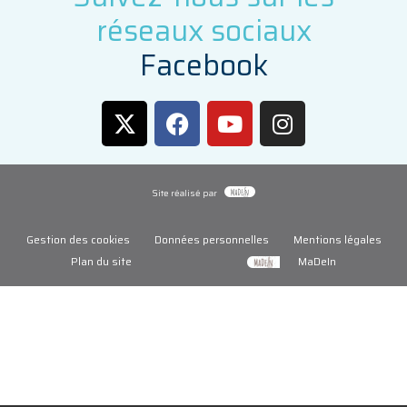
réseaux sociaux
F
a
c
e
b
o
o
k
Site réalisé par
Gestion des cookies
Données personnelles
Mentions légales
Plan du site
MaDeIn