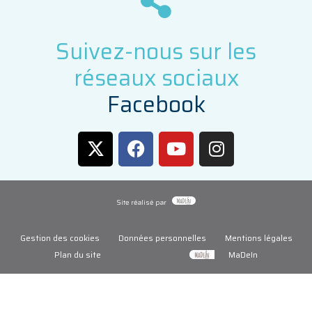
Suivez-nous sur les
réseaux sociaux
F
a
c
e
b
o
o
k
Site réalisé par
Gestion des cookies
Données personnelles
Mentions légales
Plan du site
MaDeIn